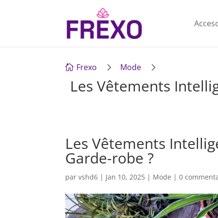
Acces
5
5
Frexo
Mode

Les Vêtements Intelli
Les Vêtements Intellig
Garde-robe ?
par
vshd6
|
Jan 10, 2025
|
Mode
|
0 commenta