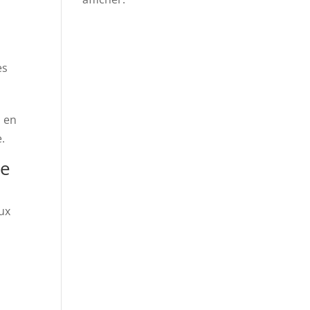
es
n en
.
ie
ux