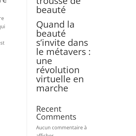
trousse de
beauté
re
Quand la
qui
beauté
s’invite dans
st
le métavers :
une
révolution
virtuelle en
e
marche
Recent
s
Comments
Aucun commentaire à
afficher.